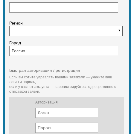
Со съемными зубчатыми венцами
Число зубьев
Регион
15
Шаг зубьев, мм
150
Город
Ширина гусеницы, мм
500
Наибольшее из средних удельных
давлений на грунт (без груза), МПа
Быстрая авторизация / регистрация
0,04
Если вы хотите управлять вашими заявками — укажите ваш
логин и пароль,
Гидросистема технологического
если у вас нет аккаунта — зарегистрируйтесь одновременно с
оборудования
отправкой заявки.
Насос
Авторизация
10 на двигателе
Максимальное давление, МПа
14,0
Емкость гидробака, л