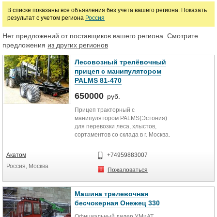
В списке показаны все объявления без учета вашего региона. Показать
результат с учетом региона
Россия
Марка
Нет предложений от поставщиков вашего региона. Смотрите
предложения
из других регионов
Лесовозный трелёвочный
прицеп с манипулятором
PALMS 81-470
650000
руб.
Прицеп тракторный с
манипулятором PALMS(Эстония)
для перевозки леса, хлыстов,
сортаментов со склада в г. Москва.
Эксплуатируется с тракторами
МТЗ и другими отечественными
Акатом
+74959883007
тракторами. Уплачены все
Россия, Москва
таможенные пошлины и налоги.
Пожаловаться
Возможна постановка на учёт в
ГАИ.
Технические характеристики:
Машина трелевочная
- грузоподъёмность прицепа от 8
бесчокерная Онежец 330
000 кг до 14 000 кг;
Официальный дилер УМиАТ