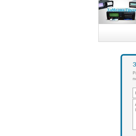
З
Р
п