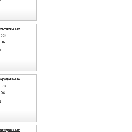
борудование
ирск
-06
я
борудование
ирск
-06
я
борудование