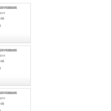
борудование
ирск
-06
я
борудование
ирск
-06
я
борудование
ирск
-06
я