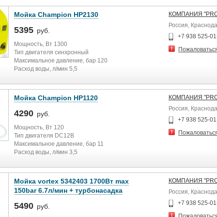
Мойка Champion HP2130
КОМПАНИЯ "PRO
Россия, Краснод
5395
руб.
+7 938 525-01
Мощность, Вт 1300
Пожаловатьс
Тип двигателя синхронный
Максимальное давление, бар 120
Расход воды, л/мин 5,5
Длина шнура, м 5
Длина шланга, м 5
Вес, кг 4,34
Мойка Champion HP1120
КОМПАНИЯ "PRO
Россия, Краснод
4290
руб.
+7 938 525-01
Мощность, Вт 120
Пожаловатьс
Тип двигателя DC12В
Максимальное давление, бар 11
Расход воды, л/мин 3,5
Длина шнура, м 3,5
Длина шланга, м 7
Вес, кг 2,94
Мойка vortex 5342403 1700Вт max
КОМПАНИЯ "PRO
150bar 6.7л/мин + турбонасадка
Россия, Краснод
+7 938 525-01
5490
руб.
Пожаловатьс