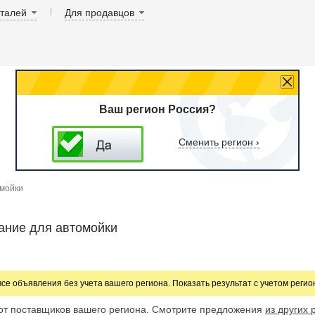
аталей
Для продавцов
Ваш регион Россия?
Сменить регион ›
омойки
ание для автомойки
все объявления без учета вашего региона. Показать результат с учетом реги
от поставщиков вашего региона. Смотрите предложения
из других 