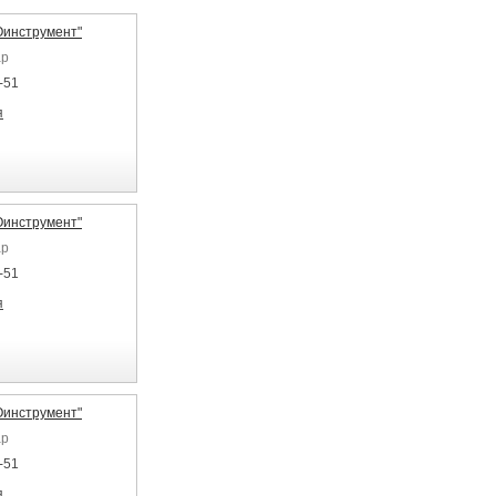
инструмент"
ар
-51
я
инструмент"
ар
-51
я
инструмент"
ар
-51
я