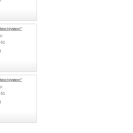
инструмент"
ар
-51
я
инструмент"
ар
-51
я