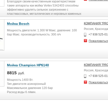
Благодаря своим качественным характеристикам
такие аппараты как мойка Vortex 5342403 способны
эффективно удалять сильное загрязнение с
пластмассовых, металлических и неровных каменных
поверхностей. В комплект поставки входит
турбонасадка и бачок пенообразователя.
Мойка Bosch
КОМПАНИЯ "PRO
Россия, Краснод
Мощность двигателя: 1.300 W Макс. давление: 100
бар Макс. производительность: 300 л/ч
+7 938 525-01
Пожаловатьс
Мойка Champion HP6140
КОМПАНИЯ "PRO
Россия, Краснод
8815
руб.
+7 938 525-01
Мощность 1400 Вт.
Пожаловатьс
Тип двигателя асинхронный
Максимальное давление 120 бар
Расход воды 6 л/мин.
Длина шнура 5 м.
Длина шланга 5 м.
Вес 11.76 кг.