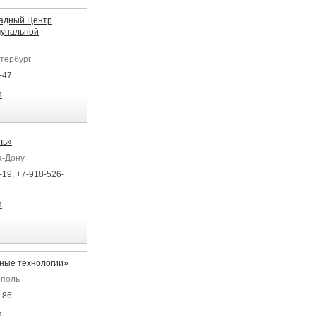
адный Центр
мунальной
етербург
-47
я
ль»
а-Дону
-19, +7-918-526-
я
ные технологии»
ополь
-86
я