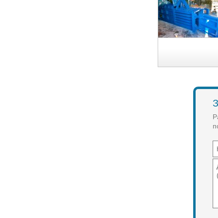
З
Р
п