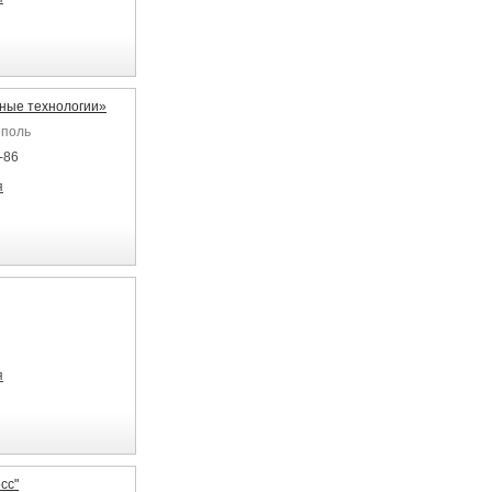
ные технологии»
ополь
-86
я
я
сс"