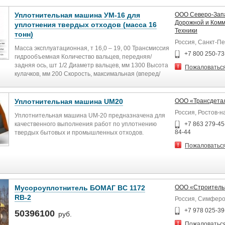
Уплотнительная машина УМ-16 для
ООО Северо-Зап
Дорожной и Ком
уплотнения твердых отходов (масса 16
Техники
тонн)
Россия, Санкт-П
Масса эксплуатационная, т 16,0 – 19, 00 Трансмиссия
+7 800 250-73
гидрообъемная Количество вальцев, передняя/
задняя ось, шт 1/2 Диаметр вальцев, мм 1300 Высота
Пожаловатьс
кулачков, мм 200 Скорость, максимальная (вперед/
назад), км/ч 0...5,0/0...5,0 Ширина уплотняемой
полосы 3222 Коэффициент уплотнения, кг/м3
700...950 Удельное давление на грунт, кг/см2 145,44
Уплотнительная машина UM20
ООО «Трансдета
Клиренс, мм 780 Тяговое усилие, т 22,1 Бульдозерное
Россия, Ростов-н
Уплотнительная машина UM-20 предназначена для
оборудование (ширина-высота-высота с решеткой),
качественного выполнения работ по уплотнению
+7 863 279-45
мм 3225-1475-2470 Двигатель: Модель ЯМЗ238 Тип
84-44
твердых бытовых и промышленных отходов.
дизельный Мощность, кВт (л.с.) 221/300 Расход
топлива при рабочей операции, л/час 17,83
Пожаловатьс
Новейшая конструкторская разработка, не имеющая
Габаритные размеры (длина с отвалом-длина без
российских аналогов!
отвала-ширина без отвала-высота), мм 7826-7104-
3222-3400 База, мм 3900 Емкость топливного бака, л
Адаптация специально для эксплуатации в зимних
500 Бульдозерное оборудование (базовое) прямое
российских условиях!
Бульдозерное оборудование (по заказу)
Мусороуплотнитель БОМАГ BC 1172
ООО «Строитель
полусферическое
RB-2
Россия, Симфер
Надежные российские и импортные комплектующие,
хорошо зарекомендовавшие себя на мировом рынке!
+7 978 025-39
50396100
руб.
Пожаловатьс