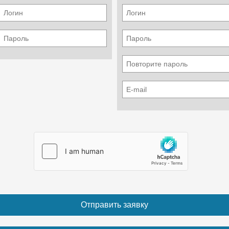
TCD 2015
Охлаждение
Водяное
Количество цилиндров
8
Мощность ISO 3046
440 кВт
Мощность SAE J 1995
590 л.с
Скорость
1900 мин.-1
Топливо
Дизель
Электрика