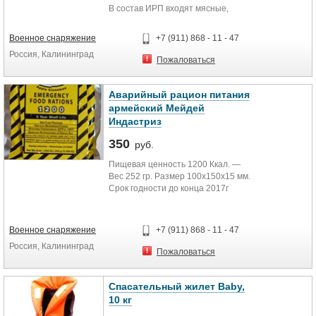
В состав ИРП входят мясные,
перекусываемого прутка из
мясо-овощные и овощные
арматурной стали (предел
консервы, каши, паштеты, повидло
прочности не более 590 МПа): 30
Военное снаряжение
+7 (911) 868 - 11 - 47
и фруктовые пюре, галеты. А также
мм
Россия, Калининград
НАТУРАЛЬНЫЕ тонизирующие
Пожаловаться
напитки, для экстренной
Максимальная длина
подзарядки организма большой
разрезаемого листа из стали 20
порцией энергии, во время
Аварийный рацион питания
ГОСТ 1050-88: 10 мм
усталости или экстремальных
армейский Мейдей
нагрузок. А для поддержания
Максимальная длина прореза
Индастриз
здоровья и хорошего настроения в
листа из стали 20 ГОСТ 1050-80
сухпае есть таблетка
350
размером 1000х200 мм, толщиной
руб.
поливитаминов, шоколадка или
1,5 мм: 120 мм
шоколадная паста. Для разогрева
Пищевая ценность 1200 Ккал. —
продуктов, в комплекте сухпайка
Вес 252 гр. Размер 100х150х15 мм.
Максимальная расширяющая сила:
есть портативный разогреватель а
Срок годности до конца 2017г
58 кН
для разведения огня ― спички
спецназ, которые горят даже под
Одобрен для применения в
Максимальная стягивающая сила:
водой. Всегда в комплекте также
Министерстве Обороны РФ.
71 кН
Военное снаряжение
+7 (911) 868 - 11 - 47
ложки, влажные и сухие салфетки,
Одобрен SOLAS (выживание на
Россия, Калининград
средства обеззараживания воды,
море) и береговой охраной США.
Максимальная длина раскрытия
Пожаловаться
приправы и многое другое.
Используется в спасательных
концов лезвий: 345±5 мм
шлюпках как резервное питание.
Рацион продуктов сбалансирован
Может быть смешан с водой для
Спасательный жилет Baby,
Масса изделия: 14,5 кг
по наличию белков, жиров и
кормления младенцев.
10 кг
углеводов и скомплектован так,