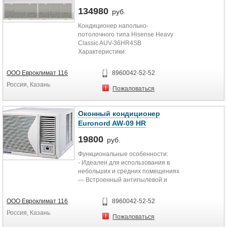
маркировке).
134980
руб.
Кондиционер напольно-
потолочного типа Hisense Heavy
Classic AUV-36HR4SB​
Характеристики:
● Корпус блока из
гальванизированной стали.
ООО Евроклимат 116
8960042-52-52
● Тонкий корпус блока – высота 19
Россия, Казань
см.
Пожаловаться
● Встроенный дренажный поддон
из формованного полистирола, не
подвержен коррозии.
Оконный кондиционер
● Датчик уровня конденсата.
Euronord AW-09 HR
● Дренажный насос (опция).
● Фильтр (опция).
19800
руб.
● Возможность забора воздуха –
Функциональные особенности:
снизу и сбоку.
- Идеален для использования в
● Max перепад высот 15 м, max
небольших и средних помещениях
длина трассы 50 м.
― Встроенный антипылевой и
● Возможность притока свежего
антибактериальный фильтр
воздуха.
― Выгодное соотношение цена/
● Возможность увеличения напора.
ООО Евроклимат 116
8960042-52-52
качество
● Низкий уровень шума благодаря
Россия, Казань
― Надежная моноблочная
центробежному вентилятору – 34
Пожаловаться
конструкция
дБ(А).