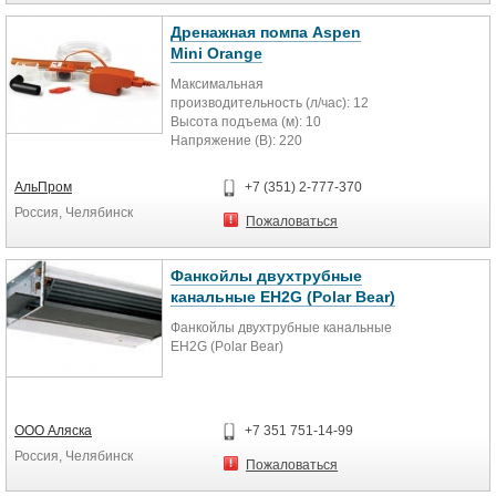
― Не требует специального
● Возможность подключения
монтажа (кондиционер может быть
детектора карты доступа (для
Дренажная помпа Aspen
установлен самостоятельно, без
гостиниц).
Mini Orange
потери гарантийных обязательств)
● Возможность подключения
Максимальная
пожарной сигнализации (датчик
производительность (л/час): 12
дыма).
Высота подъема (м): 10
● Функция I feel.
Напряжение (В): 220
● Функция Smart Defrost.
Уровень шума (дБ): 21
● Таймер на включение и
Мощность блока до ... (кВт): 16
выключение.
АльПром
+7 (351) 2-777-370
(54000 БТЕ/ч)
● Режим Sleep.
Россия, Челябинск
Степень защиты: IPX1
● Проводной пульт в комплекте,
Пожаловаться
Максимальная температура воды
пульт ДУ (опция).
(°С): 40
● Автоматический перезапуск.
Режим работы: прерывистый
Фанкойлы двухтрубные
● Система самодиагностики и
защиты
канальные EH2G (Polar Bear)
Фанкойлы двухтрубные канальные
EH2G (Polar Bear)
ООО Аляска
+7 351 751-14-99
Россия, Челябинск
Пожаловаться