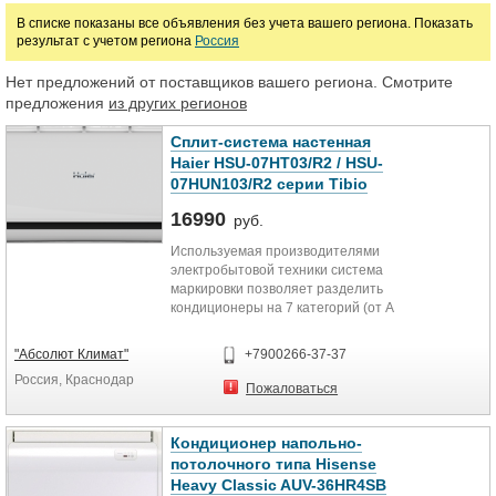
В списке показаны все объявления без учета вашего региона. Показать
Колонные кондиционеры
Чиллеры
Фанкойлы
результат с учетом региона
Россия
Потолочные кондиционеры
Оконные кондиционеры
Нет предложений от поставщиков вашего региона. Смотрите
предложения
из других регионов
Прецизионные кондиционеры
Системы центрального кондиционирован
Сплит-система настенная
Haier HSU-07HT03/R2 / HSU-
Цена
07HUN103/R2 серии Tibio
16990
руб.
руб.
Используемая производителями
электробытовой техники система
Марка
маркировки позволяет разделить
кондиционеры на 7 категорий (от A
до G) в зависимости от их
энергопотребления. Аппаратам с
"Абсолют Климат"
+7900266-37-37
наилучшими показателями
Россия, Краснодар
энергопотребления присваивается
Пожаловаться
маркировка А (зеленая стрелка на
маркировке). Аппаратам с самыми
неэкономичными показателями
Кондиционер напольно-
энергопотребления присваивается
потолочного типа Hisense
маркировка G (красная стрелка на
Heavy Classic AUV-36HR4SB