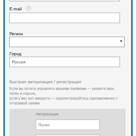
Модельный ряд с диапазоном
E-mail
производительности от 18000 до
60000 BTU. Могут работать в
режиме «охлаждение» или
теплового насоса. Отличается
низким уровнем шума и простотой
Регион
установки как к потолку, так и к
стене. Предустановленный
низкотемпературный комплект,
работа на охлаждение при
Город
температурах наружного воздуха
до -25С (модели с индексом L).
Быстрая авторизация / регистрация
Если вы хотите управлять вашими заявками — укажите ваш
логин и пароль,
если у вас нет аккаунта — зарегистрируйтесь одновременно с
отправкой заявки.
Авторизация