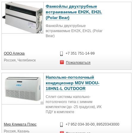
Фанкойлы двухтрубные
встраиваемые EH2K, EH2L
(Polar Bear)
Фанкойлы двухтрубные
встраиваемые EH2K, EH2L (Polar
Bear)
ООО Аляска
+7 351 751-14-99
Россия, Челябинск
Пожаловаться
Напольно-потолочный
кондиционер MDV MDOU-
18HN1-L OUTDOOR
Cплит-системы напольно-
потолочного типа с зимним
комплектом (до -25 градусов), ИК
ПДУ в комплекте
Специальная серия кассетных
Мир Климата Плюс
+7 952 034-30-00, 89520343000
кондиционеров от MDV :
Россия, Казань
Низкотемпературный комплект,