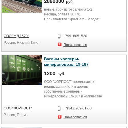
2890000
руб.
новые, срок изготовления 1-2
месяца, оплата 30+70.
Производства "УралВагонЗавода"
ООО "ЖД 1520"
+79918051520
Россия, Нижний Тагил
Пожаловаться
Вагоны хопперы-
минераловозы 19-187
1200
руб.
ООО "ФОРПОСТ" предлагает к
реализации и/или в аренду
собственные хопперы-
минераловозы 19-187 в количестве
2 ед.
ООО "ФОРПОСТ"
+7(342)209-01-60
Капитальный ремонт проведен в
Россия, Пермь
сентябре 2019 года.
Пожаловаться
Текущая дислокация вагонов:
Свердловская железная дорога