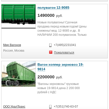
приобретения вагонов
Звоните: +7(342) 209-01-60 доб.
полувагон 12-9085
106
7 952-331-77-19
1490000
руб.
DORS-LS@forpostperm.ru
Контактное лицо: Гордеев Алексей
Новые полувагоны! Срочная
продажа перед новым годом! Цены
снижены! мод. 12-9085 и др.. В
НАЛИЧИИ 200 полувагонов. Только
реальным покупателям! Цена от 1
490 000 без НДС
Мир Вагонов
+7(495)2231041
Россия, Москва
Пожаловаться
Вагон хоппер зерновоз 19-
9814
2200000
руб.
"Вагоны зерновозы" грузовые
новые 19-9814,цена 2 200 000
рублей с НДС
ООО УралТранс
+7(351)740-63-07