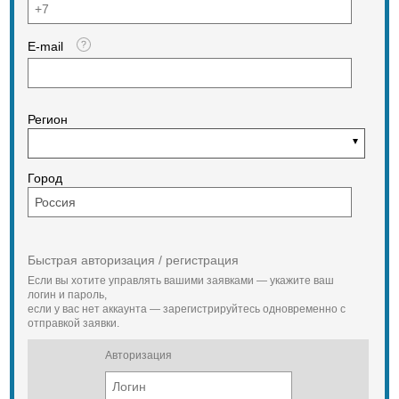
Стоимость во Владивостоке: 6 980
000 с НДС
Срок поставки: 20-40 дней с
E-mail
момента оплаты.
Гарантия 18 месяцев или 2000 м/ч.
Регион
Город
Быстрая авторизация / регистрация
Если вы хотите управлять вашими заявками — укажите ваш
логин и пароль,
если у вас нет аккаунта — зарегистрируйтесь одновременно с
отправкой заявки.
Авторизация