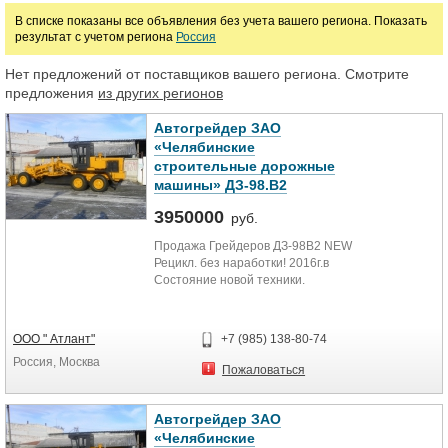
В списке показаны все объявления без учета вашего региона. Показать
руб.
результат с учетом региона
Россия
Нет предложений от поставщиков вашего региона. Смотрите
Марка
предложения
из других регионов
Автогрейдер ЗАО
«Челябинские
строительные дорожные
машины» ДЗ-98.B2
3950000
руб.
Продажа Грейдеров ДЗ-98B2 NEW
Рецикл. без наработки! 2016г.в
Состояние новой техники.
ДЗ98 (ДЗ 98) полный привод , без
наработки. вес 20 тонн, двиг. ЯМЗ
ООО " Атлант"
+7 (985) 138-80-74
238 (240 л.с). модернизированная
Россия, Москва
кабина, мех. кпп. два отвала.
Пожаловаться
Гарантия от завода изготовителя.
Продажа без пoсредников.
Автогрейдер ЗАО
Возможна продажа в лизинг на
«Челябинские