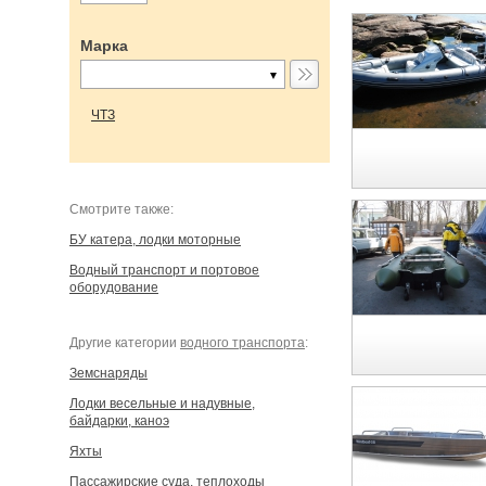
Марка
ЧТЗ
Cмотрите также:
БУ катера, лодки моторные
Водный транспорт и портовое
оборудование
Другие категории
водного транспорта
:
Земснаряды
Лодки весельные и надувные,
байдарки, каноэ
Яхты
Пассажирские суда, теплоходы