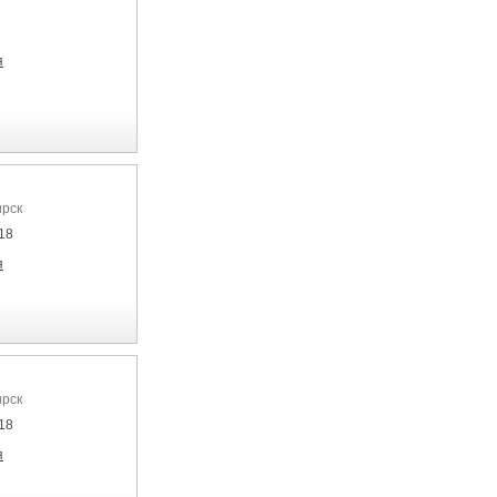
я
ирск
18
я
ирск
18
я