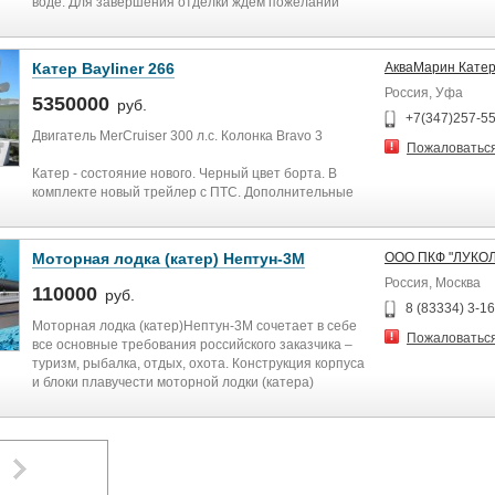
воде. Для завершения отделки ждем пожеланий
Масса оборудованного корпуса, кг 115
заказчика.
Дополнительно предлагается портовая тележка для
перевозки и хранения судна.
Катер Bayliner 266
АкваМарин Кате
Россия, Уфа
Надев фуражку и тельняшку, вы Кайфанёте не на
5350000
руб.
шутку!
+7(347)257-5
Двигатель MerCruiser 300 л.с. Колонка Bravo 3
Пожаловатьс
Длина 5.8 м
Ширина 2.5 м
Катер - состояние нового. Черный цвет борта. В
Осадка 0.45 м
комплекте новый трейлер с ПТС. Дополнительные
Полное водоизмещение 1.8 т.
опции: генератор, кондиционер-отопитель,
Материал корпуса сталь
телевизор, конверсия 220 В, лебедка, якорь-плуг
Двигатель дизель 20 л.с.
нерж., сабвуферы, усилитель, рация, эхолот,
Моторная лодка (катер) Нептун-3М
ООО ПКФ "ЛУКОЛ
прожектор, защита киля, транец под доп. мотор,
Россия, Москва
тел. 8-913-985-57-18 или 8-905-954-58-27
необрастайка, кранцы.
110000
руб.
8 (83334) 3-1
Полная комплектация. Срочная продажа. Лодка в
Моторная лодка (катер)Нептун-3М сочетает в себе
Пожаловатьс
идеальном состоянии.
все основные требования российского заказчика –
туризм, рыбалка, отдых, охота. Конструкция корпуса
и блоки плавучести моторной лодки (катера)
Нептун-3М обеспечивают непотопляемость, а значит
вашу безопасность. В комплектацию входят два
тента - транспортировочный и стояночный. Прочный
и надежный катер (мотолодка) Нептун-3М будет
служить вам многие годы, не требуя к себе дорогого