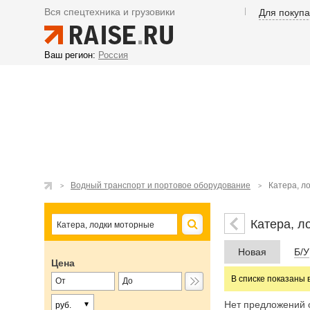
Вся спецтехника и грузовики
Для покуп
Ваш регион:
Россия
Водный транспорт и портовое оборудование
Катера, л
Катера, л
Новая
Б/У
Цена
В списке показаны 
Нет предложений 
руб.