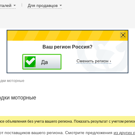
аталей
Для продавцов
Ваш регион Россия?
Сменить регион ›
одки моторные
одки моторные
все объявления без учета вашего региона. Показать результат с учетом реги
от поставщиков вашего региона. Смотрите предложения
из других 