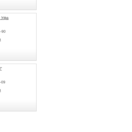
р Уфа
5-90
я
"
6-09
я