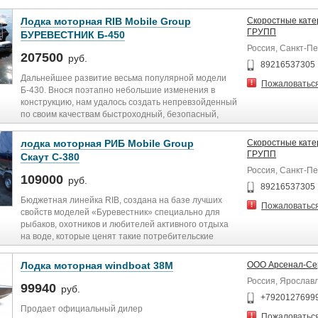
Лодка моторная RIB Mobile Group
Скоростные кат
ГРУПП
БУРЕВЕСТНИК Б-450
Россия, Санкт-П
207500
руб.
89216537305
Дальнейшее развитие весьма популярной модели
Пожаловатьс
Б-430. Внося поэтапно небольшие изменения в
конструкцию, нам удалось создать непревзойденный
по своим качествам быстроходный, безопасный,
комфортабельный РИБ. Лодка выпускается в
нескольких вариантах, с большим или спортивным
лодка моторная РИБ Mobile Group
Скоростные кат
постом управления. Наличие легкосъёмного тента
ГРУПП
Скаут С-380
кабриолетного типа переводит эту лодку в разряд
Россия, Санкт-П
всепогодных. Это универсальное судно для рыбаков
109000
руб.
и любителей активного отдыха на воде.
89216537305
Бюджетная линейка RIB, создана на базе лучших
Пожаловатьс
Длина: 4.50 м
свойств моделей «Буревестник» специально для
Ширина: 2.10 м
рыбаков, охотников и любителей активного отдыха
Длина кокпита: 3.00 м
на воде, которые ценят такие потребительские
Ширина кокпита: 1.10 м
качества, как невысокая цена, большая
Диаметр баллона в носу/корме: 0.40/0.50 м
грузоподъёмность, лёгкий вес и надёжность. На
Лодка моторная windboat 38M
ООО Арсенал-Се
Количество отсеков: 3
данную модель предусмотрена установка модульных
Россия, Ярослав
Вместимость: 7 чел
элементов: пульт «Люкс», пульт на банку, а также
99940
руб.
Грузоподъемность: 820 кг
пульт на баллон. Возможно как румпельное, так и
+7920127699
Вес: 165-195 кг
дистанционное управление. Установка колес на
Продает официальный дилер
Пожаловатьс