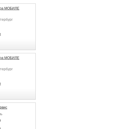
ера МОБИЛЕ
етербург
я
ера МОБИЛЕ
етербург
я
рвис
ль
9
я