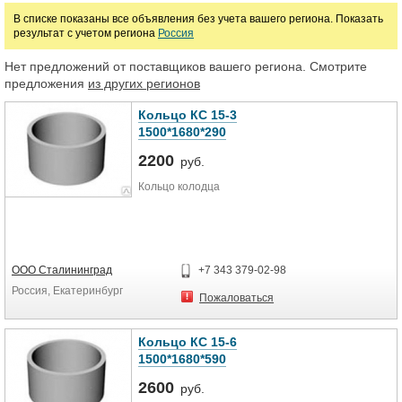
В списке показаны все объявления без учета вашего региона. Показать
результат с учетом региона
Россия
Марка
Нет предложений от поставщиков вашего региона. Смотрите
предложения
из других регионов
Кольцо КС 15-3
1500*1680*290
2200
руб.
Кольцо колодца
ООО Сталининград
+7 343 379-02-98
Россия, Екатеринбург
Пожаловаться
Кольцо КС 15-6
1500*1680*590
2600
руб.