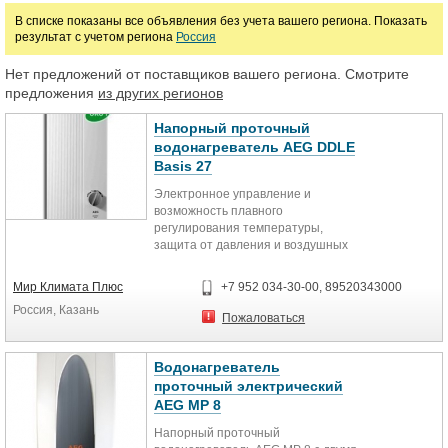
В списке показаны все объявления без учета вашего региона. Показать
руб.
результат с учетом региона
Россия
Нет предложений от поставщиков вашего региона. Смотрите
предложения
из других регионов
Напорный проточный
водонагреватель AEG DDLE
Basis 27
Электронное управление и
возможность плавного
регулирования температуры,
защита от давления и воздушных
пробок, на несколько
водоразборных узлов. Мощность
Мир Климата Плюс
+7 952 034-30-00, 89520343000
27 кВт. Напорный (закрытого типа)
Россия, Казань
проточный водонагреватель,
Пожаловаться
разработанный для обеспечения
нагретой водой одной, двух или
более водоразборных точек.
Водонагреватель
проточный электрический
AEG MP 8
Достоинства модели проточного
водонагревателя AEG DDLE Basis
Напорный проточный