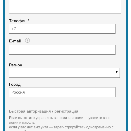
кухни.
Преимущества:
встроенный терморегулятор
включения;
Телефон *
плавная регулировка мощности;
стальной эмалированный
наружный бак;
внутренний бак из стеклокерамики;
E-mail
внешняя терморегуляция и
индикация работы;
индикатор режима работы;
ТЭН с тепловой и токовой
защитой;
Регион
съемный фланец;
магниевый анод увеличенного
размера.
Технические характеристики
Город
накопительного водонагревателя
Atmor AT-1505A
Технические характеристики
Товар сертифицирован Да
Гарантия 1 год
Быстрая авторизация / регистрация
Объём ёмкости для воды 15 литров
Тип водонагревателя
Если вы хотите управлять вашими заявками — укажите ваш
Накопительный водонагреватель
логин и пароль,
Способ нагрева электрический
если у вас нет аккаунта — зарегистрируйтесь одновременно с